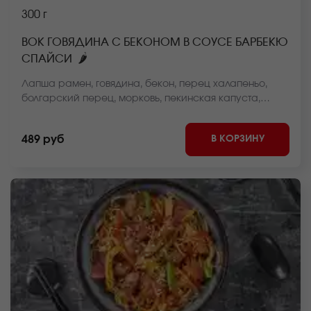
300 г
ВОК ГОВЯДИНА С БЕКОНОМ В СОУСЕ БАРБЕКЮ
🌶
СПАЙСИ
Лапша рамен, говядина, бекон, перец халапеньо,
болгарский перец, морковь, пекинская капуста,
стручковая фасоль, репчатый лук, барбекю соус
*Внешний вид блюда может отличаться от фото на
В КОРЗИНУ
489 руб
сайте.