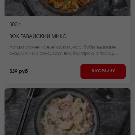
300 г
ВОК ГАВАЙСКИЙ МИКС
Лапша рамен, креветка, кальмар, бобы эдамаме,
сладкий чили соус, соус вок, болгарский перец,
морковь, пекинская капуста, стручковая фасоль,
репчатый лук, кунжут, кунжутное масло *Внешний вид
В КОРЗИНУ
539 руб
блюда может отличаться от фото на сайте.