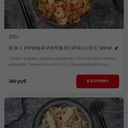
300 г
🌶
ВОК С КУРИЦЕЙ И КРЕВЕТКОЙ В СОУСЕ ЧИЛИ
Лапша рамен, курица, креветка, болгарский перец,
морковь, пекинская капуста, стручковая фасоль,
репчатый лук, чили сладкий соус, кунжут *Внешний
вид блюда может отличаться от фото на сайте.
В КОРЗИНУ
369 руб