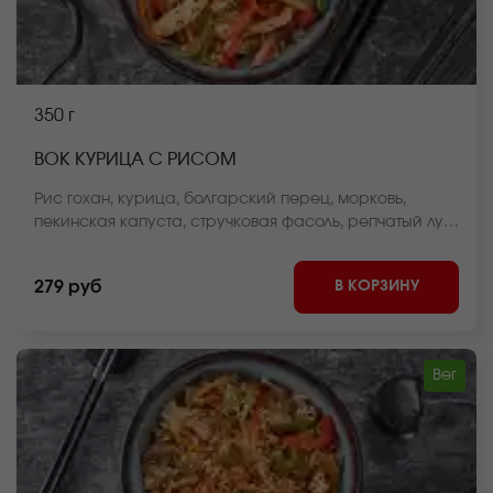
350 г
ВОК КУРИЦА С РИСОМ
Рис гохан, курица, болгарский перец, морковь,
пекинская капуста, стручковая фасоль, репчатый лук,
соус вок, кунжут *Внешний вид блюда может
отличаться от фото на сайте.
В КОРЗИНУ
279 руб
Вег