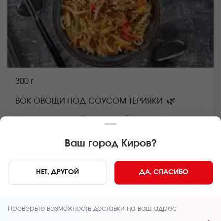
300 г
🌿
ВОК ОВОЩИ ПОД СОУСОМ ТЕРИЯКИ
Лапша рамен, грибы шиитаке, болгарский перец,
морковь, пекинская капуста, стручковая фасоль,
репчатый лук, соус вок, кунжут *Внешний вид блюда
Ваш город
Киров
?
может отличаться от фото на сайте.
В КОРЗИНУ
279 руб
НЕТ, ДРУГОЙ
ДА, СПАСИБО
Главная
ВОК
Проверьте возможность доставки на ваш адрес