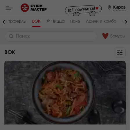
Мастер
-
Киров
заказ
и
доставка
и и трайфлы
ВОК
🍕 Пицца
Поке
Ланчи и комбо
Суп
суши,
роллов,
сетов,
WOK
Бонусы
в
Кирове
ВОК