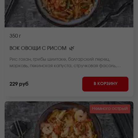
350 г
🌿
ВОК ОВОЩИ С РИСОМ
Рис гохан, грибы шиитаке, болгарский перец,
морковь, пекинская капуста, стручковая фасоль,
репчатый лук, соус вок, кунжут *Внешний вид блюда
может отличаться от фото на сайте.
В КОРЗИНУ
229 руб
Немного острый