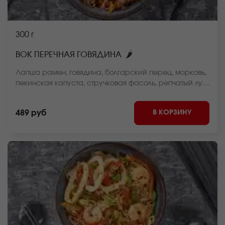
300 г
🌶
ВОК ПЕРЕЧНАЯ ГОВЯДИНА
Лапша рамен, говядина, болгарский перец, морковь,
пекинская капуста, стручковая фасоль, репчатый лук,
черный перец соус, кунжут *Внешний вид блюда
может отличаться от фото на сайте.
В КОРЗИНУ
489 руб