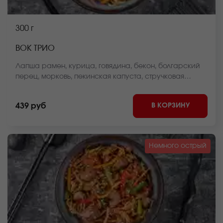
300 г
ВОК ТРИО
Лапша рамен, курица, говядина, бекон, болгарский
перец, морковь, пекинская капуста, стручковая
фасоль, репчатый лук, соус вок, кунжут *Внешний вид
блюда может отличаться от фото на сайте.
В КОРЗИНУ
439 руб
Немного острый