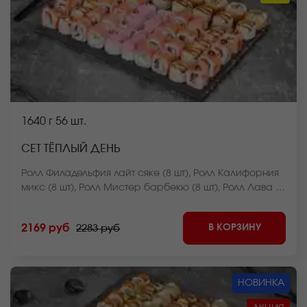
1640 г
56 шт.
СЕТ ТЁПЛЫЙ ДЕНЬ
Ролл Филадельфия лайт сяке (8 шт), Ролл Калифорния
микс (8 шт), Ролл Мистер барбекю (8 шт), Ролл Лава с
креветкой (8 шт), Ролл Чикен темпура (8 шт), Ролл
Нежный с курицей запеченный (8 шт), Ролл Сумоку
В КОРЗИНУ
2169 руб
2283 руб
запеченный (8 шт). *Внешний вид блюда может
отличаться от фото на сайте.
НОВИНКА