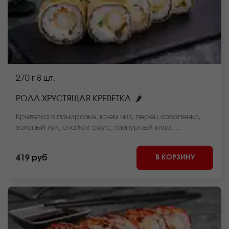
270 г
8 шт.
🌶
РОЛЛ ХРУСТЯЩАЯ КРЕВЕТКА
Креветка в панировке, крем чиз, перец халапеньо,
зеленый лук, спайси соус, темпурный кляр,
панировочные сухари, рис, нори *Внешний вид
блюда может отличаться от фото на сайте.
В КОРЗИНУ
419 руб