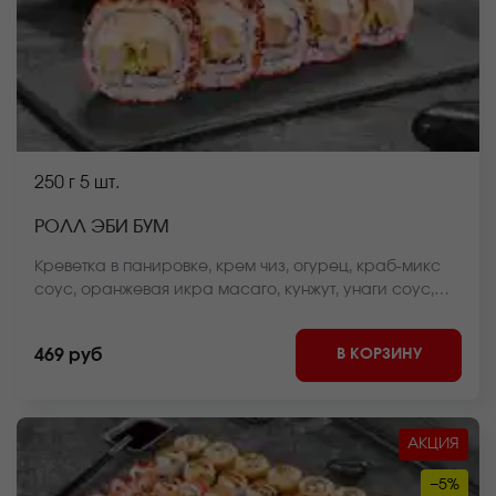
250 г
5 шт.
РОЛЛ ЭБИ БУМ
Креветка в панировке, крем чиз, огурец, краб-микс
соус, оранжевая икра масаго, кунжут, унаги соус,
рис, нори *Внешний вид блюда может отличаться от
фото на сайте.
В КОРЗИНУ
469 руб
АКЦИЯ
−5%