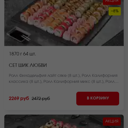
АКЦИЯ
−8%
1870 г
64 шт.
СЕТ ШИК ЛЮБВИ
Ролл Филадельфия лайт сяке (8 шт.), Ролл Калифорния
классика (8 шт.), Ролл Калифорния микс (8 шт.), Ролл
Лава с креветкой (8 шт.), Ролл Огненная креветка (8
шт.), Ролл Курочка в саду (8 шт.), Чесночный цезарь
В КОРЗИНУ
2269 руб
2472 руб
ролл (8 шт.), Ролл Крабстер темпура (8 шт.). *Внешний
вид блюда может отличаться от фото на сайте.
АКЦИЯ