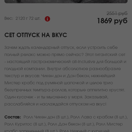
2551 руб
Вес:
2120 г
72 шт.
1869 руб
СЕТ ОТПУСК НА ВКУС
Зачем ждать календарный отпуск, если устроить себе
полный релакс можно прямо сейчас? Этот гигантский сет
- настоящий гастрономический all-inclusive для большой и
голодной компании. Внутри абсолютное разнообразие
текстур и вкусов: Чикен дон и Дон бекон, нежнейший
Мистер крабс под румяной шапочкой и целое трио
безупречных темпура-роллов, которые аппетитно хрустят.
Один кусочек - и ты мысленно у моря. Заказывай,
расслабляйся и наслаждайся отпуском на вкус!
Состав:
Ролл Чикен дон (8 шт.), Ролл Лава с крабом (8 шт.),
Ролл Куритос (8 шт.), Ролл Дон бекон (8 шт.), Ролл Мистер
крабс запеченный (8 шт.), Ролл Нежный с курицей