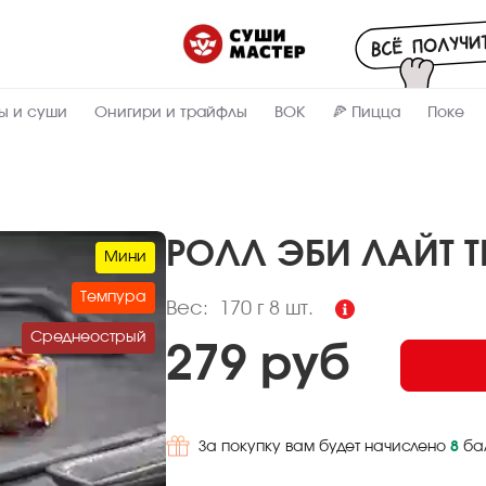
Пищевая
ценность
:
170
Вес, г
ы и суши
Онигири и трайфлы
ВОК
🍕 Пицца
Поке
2
Жиры, г
7
Белки, г
42
Углеводы,
г
РОЛЛ ЭБИ ЛАЙТ Т
Мини
212
Ккал
Темпура
Вес:
170 г
8 шт.
Среднеострый
279 руб
За покупку вам будет начислено
8
ба