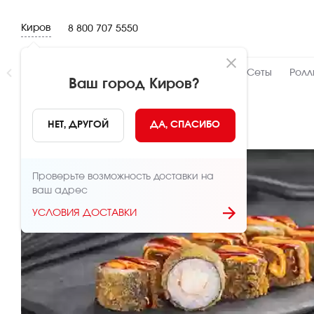
Киров
8 800 707 5550
Новинки
👍 Народный
👨‍🍳 От шефа
Сеты
Ролл
Ваш город
Киров
?
НАЗАД
НЕТ, ДРУГОЙ
ДА, СПАСИБО
Проверьте возможность доставки на
ваш адрес
УСЛОВИЯ ДОСТАВКИ