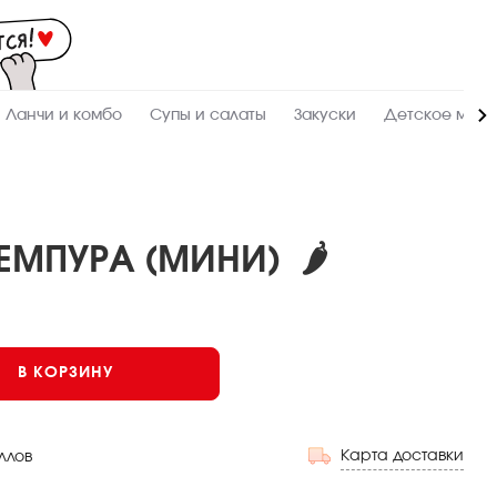
Мас
-
зак
и
дос
суш
ролл
Ланчи и комбо
Супы и салаты
Закуски
Детское мен
сето
WO
в
Кир
ЕМПУРА (МИНИ)
🌶
Мини
Темпура
Среднеострый
В КОРЗИНУ
Карта доставки
ллов