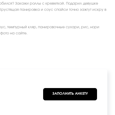
любился? Закажи роллы с креветкой. Подарил девушке
 Хрустящая панировка и соус спайси точно зажгут искру в
оус, темпурный кляр, панировочные сухари, рис, нори
 фото на сайте.
ЗАПОЛНИТЬ АНКЕТУ