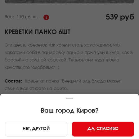
539 руб
Вес:
110 г
6 шт.
КРЕВЕТКИ ПАНКО 6ШТ
Эти шесть креветок так хотели стать хрустящими, что
закатали себя в панировку панко и прыгнули в кляр, как в
бассейн с золотой краской. Теперь они ждут твоего
хрустящего "одобрямс" ;)
Состав:
Креветки панко *Внешний вид блюда может
отличаться от фото на сайте.
За покупку вам будет начислено
16
баллов
Ваш город
Киров
?
Карта доставки
НЕТ, ДРУГОЙ
ДА, СПАСИБО
Главная
Закуски
Креветки панко 6шт